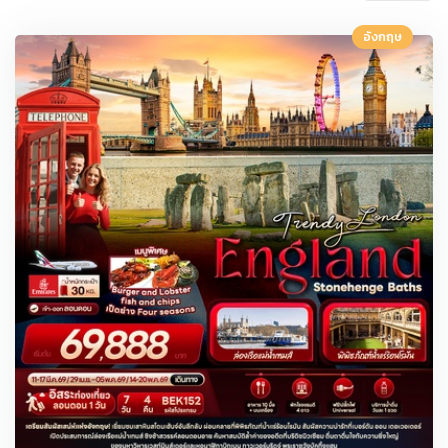
อังกฤษ