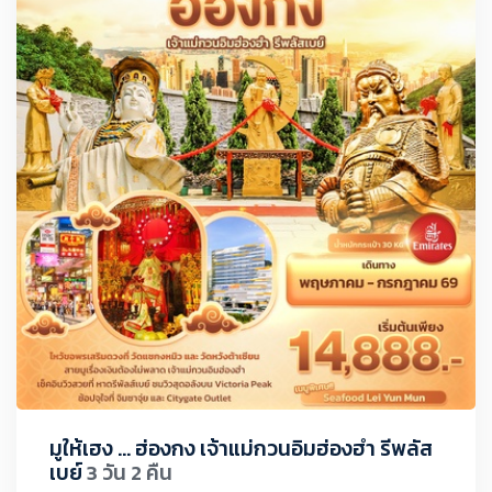
มูให้เฮง ... ฮ่องกง เจ้าแม่กวนอิมฮ่องฮำ รีพลัส
เบย์
3 วัน 2 คืน