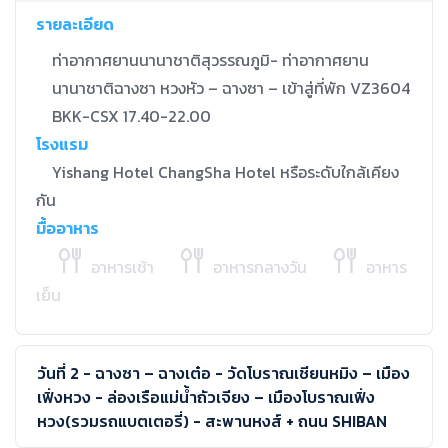
รายละเอียด
ท่าอากาศยานนานาชาติสุวรรณภูมิ- ท่าอากาศยาน
นานาชาติฉางซา หวงหัว – ฉางซา – เข้าสู่ที่พัก VZ3604
BKK-CSX 17.40-22.00
โรงแรม
Yishang Hotel ChangSha Hotel หรือระดับใกล้เคียง
กัน
มื้ออาหาร
อาหารเช้า
อาหารกลางวัน
อาหาร
เย็น
วันที่ 2 - ฉางซา – ฉางเต๋อ - วัดโบราณเชียนหมิง – เมือง
เฟิ่งหวง - ล่องเรือแม่น้ำถัวเจียง – เมืองโบราณเฟิ่ง
หวง(รวมรถแบตเตอรี่) - สะพานหงส์ + ถนน SHIBAN