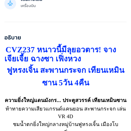
เครื่องบิน
อธิบาย
CVZ237
หนาวนี้มีลุยอวตาร! จาง
เจียเจี้ย ฉางซา เฟิ่งหวง
ฟูหรงเจิ้น สะพานกระจก เทียนเหมิน
ซาน
5
วัน
4
คืน
ความยิ่งใหญ่แดนมังกร... ประตูสวรรค์ เทียนเหมินซาน
ท้าทายความเสียวแกรนด์แคนยอน สะพานกระจก เล่น
VR
4
D
ชมน้ำตกยิ่งใหญ่กลางหมู่บ้านฟูหรงเจิ้น เมืองโบ