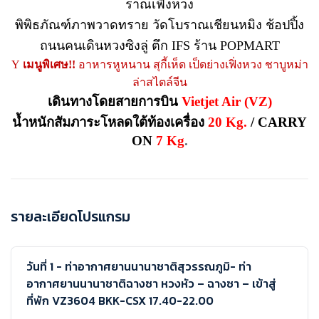
ราณเฟิ่งหวง
พิพิธภัณฑ์ภาพวาดทราย วัดโบราณเชียนหมิง ช้อปปิ้ง
ถนนคนเดินหวงซิงลู่ ตึก
IFS
ร้าน
POPMART
Y
เมนูพิเศษ
!!
อาหารหูหนาน สุกี้เห็ด เป็ดย่างเฟิ่งหวง ชาบูหม่า
ล่าสไตล์จีน
เดินทางโดยสายการบิน
Vietjet Air (VZ)
น้ำหนักสัมภาระโหลดใต้ท้องเครื่อง
20 Kg.
/ CARRY
ON
7 Kg
.
รายละเอียดโปรแกรม
วันที่ 1 - ท่าอากาศยานนานาชาติสุวรรณภูมิ- ท่า
อากาศยานนานาชาติฉางซา หวงหัว – ฉางซา – เข้าสู่
ที่พัก VZ3604 BKK-CSX 17.40-22.00