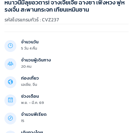
หนาวนี้มีลุยอวตาร! จางเจียเจี้ย ฉางซา เฟิ่งหวง ฟูห
รงเจิ้น สะพานกระจก เทียนเหมินซาน
รหัสโปรแกรมทัวร์ : CVZ237
จำนวนวัน
5 วัน 4 คืน
จำนวนผู้เดินทาง
20 คน
ท่องเที่ยว
เอเชีย, จีน
ช่วงเดือน
พ.ย. - มี.ค. 69
จำนวนพีเรียด
15
เดินทางโดย