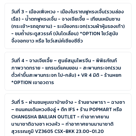
วันที่ 3 - เมืองเฟิ่งหวง - เมืองโบราณฟูหรงเจิ้น(รวมล่อง
เรือ) - น้ำตกฟูหรงเจิ้น - จางเจียเจี้ย – เทียนเหมินซาน
(กระเช้า+รถอุทยาน) - ระเบียงกระจก(รวมผ้าหุ้มรองเท้า)
- ชมถ้ำประตูสวรรค์ (บันไดเลื่อน) *OPTION โชว์สุนัข
จิ้งจอกขาว หรือ โชว์เสน่ห์เชียงซีซิ่ว
วันที่ 4 - จางเจียเจี้ย – ศูนย์สมุนไพรจีน - พิพิธภัณฑ์
ภาพวาดทราย - แกรนด์แคนยอน - สะพานกระจก(รวม
ตั๋วค่าขึ้นสะพานกระจก ไป-กลับ) + VR 4 มิติ - ร้านหยก
*OPTION เขาอวตาร
วันที่ 5 - ผ่านชมหุบเขาป่ายจ้าง - ร้านยางพารา – ฉางซา
– ถนนคนเดินหวงซิงลู่ + ตึก IFS + ร้าน POPMART หรือ
CHANGSHA BAILIAN OUTLET - ท่าอากาศยาน
นานาชาติฉางซา หวงหัว – ท่าอากาศยานนานาชาติ
สุวรรณภูมิ VZ3605 CSX-BKK 23.00-01.20