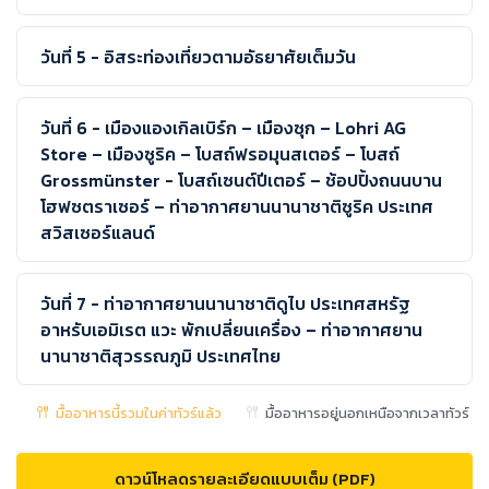
วันที่ 5 - อิสระท่องเที่ยวตามอัธยาศัยเต็มวัน
วันที่ 6 - เมืองแองเกิลเบิร์ก – เมืองซุก – Lohri AG
Store – เมืองซูริค – โบสถ์ฟรอมุนสเตอร์ – โบสถ์
Grossmünster - โบสถ์เซนต์ปีเตอร์ – ช้อปปิ้งถนนบาน
โฮฟซตราเซอร์ – ท่าอากาศยานนานาชาติซูริค ประเทศ
สวิสเซอร์แลนด์
วันที่ 7 - ท่าอากาศยานนานาชาติดูไบ ประเทศสหรัฐ
อาหรับเอมิเรต แวะ พักเปลี่ยนเครื่อง – ท่าอากาศยาน
นานาชาติสุวรรณภูมิ ประเทศไทย
มื้ออาหารนี้รวมในค่าทัวร์แล้ว
มื้ออาหารอยู่นอกเหนือจากเวลาทัวร์
ดาวน์โหลดรายละเอียดแบบเต็ม (PDF)