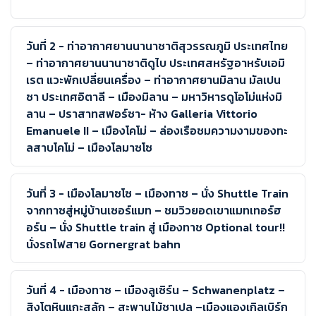
วันที่ 2 - ท่าอากาศยานนานาชาติสุวรรณภูมิ ประเทศไทย
– ท่าอากาศยานนานาชาติดูไบ ประเทศสหรัฐอาหรับเอมิ
เรต แวะพักเปลี่ยนเครื่อง – ท่าอากาศยานมิลาน มัลเปน
ซา ประเทศอิตาลี – เมืองมิลาน – มหาวิหารดูโอโม่แห่งมิ
ลาน – ปราสาทสฟอร์ซา- ห้าง Galleria Vittorio
Emanuele II – เมืองโคโม่ – ล่องเรือชมความงามของทะ
ลสาบโคโม่ – เมืองโลมาซโซ
วันที่ 3 - เมืองโลมาซโซ – เมืองทาซ – นั่ง Shuttle Train
จากทาซสู่หมู่บ้านเซอร์แมท – ชมวิวยอดเขาแมทเทอร์ฮ
อร์น – นั่ง Shuttle train สู่ เมืองทาช Optional tour!!
นั่งรถไฟสาย Gornergrat bahn
วันที่ 4 - เมืองทาซ – เมืองลูเซิร์น – Schwanenplatz –
สิงโตหินแกะสลัก – สะพานไม้ชาเปล –เมืองแองเกิลเบิร์ก