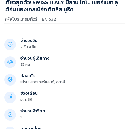
เที่ยวสุดตัว! SWISS ITALY มิลาน โคโม่ เซอร์แมท ลู
เซิร์น แองเกลเบิร์ก ทิตลิส ซูริค
รหัสโปรแกรมทัวร์ : IEK1532
จำนวนวัน
7 วัน 4 คืน
จำนวนผู้เดินทาง
25 คน
ท่องเที่ยว
ยุโรป, สวิตเซอร์แลนด์, อิตาลี
ช่วงเดือน
มี.ค. 69
จำนวนพีเรียด
1
เดินทางโดย