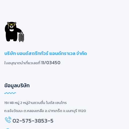
บริษัท บอนด์สตรีททัวร์ แอนด์ทราเวล จำกัด
11/03450
ใบอนุญาตนำเที่ยวเลขที่
ข้อมูลบริษัท
19/48 หมู่ 2 หมู่บ้านชวนชื่น โมดัส เซนโทร
ถ.แจ้งวัฒนะ ต.คลองเกลือ อ.ปากเกร็ด จ.นนทบุรี 11120
02-575-3853-5