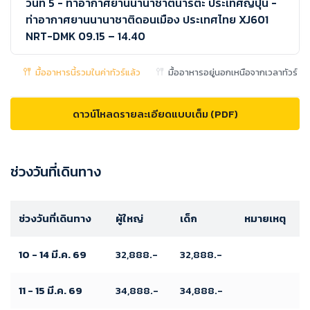
วันที่ 5 - ท่าอากาศยานนานาชาตินาริตะ ประเทศญี่ปุ่น -
ท่าอากาศยานนานาชาติดอนเมือง ประเทศไทย XJ601
NRT-DMK 09.15 – 14.40
มื้ออาหารนี้รวมในค่าทัวร์แล้ว
มื้ออาหารอยู่นอกเหนือจากเวลาทัวร์
ดาวน์โหลดรายละเอียดแบบเต็ม (PDF)
ช่วงวันที่เดินทาง
ช่วงวันที่เดินทาง
ผู้ใหญ่
เด็ก
หมายเหตุ
10 - 14 มี.ค. 69
32,888.-
32,888.-
11 - 15 มี.ค. 69
34,888.-
34,888.-