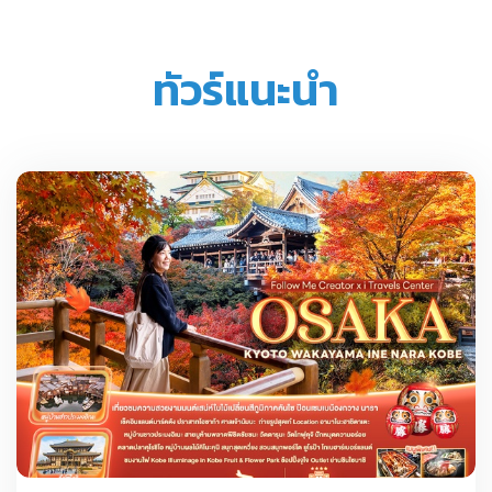
ทัวร์แนะนำ