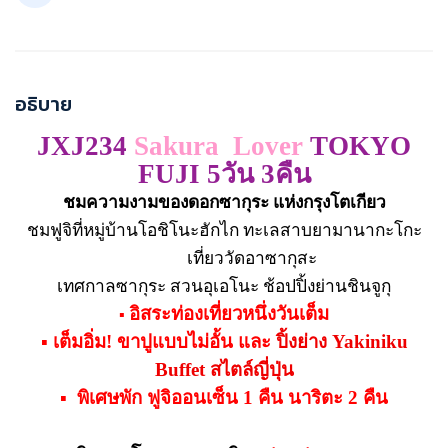
อธิบาย
JXJ234
Sakura
Lover
TOKYO
FUJI
5วัน 3คืน
ชมความงามของดอกซากุระ แห่งกรุงโตเกียว
ชมฟูจิที่หมู่บ้านโอชิโนะฮักไก ทะเลสาบยามานากะโกะ
เที่ยววัดอาซากุสะ
เทศกาลซากุระ สวนอุเอโนะ ช้อปปิ้งย่านชินจูกุ
อิสระท่องเที่ยวหนึ่งวันเต็ม
▪
▪
เต็มอิ่ม! ขาปูแบบไม่อั้น และ
ปิ้งย่าง
Yakiniku
Buffet
สไตล์ญี่ปุ่น
▪
พิเศษพัก ฟูจิออนเซ็น 1 คืน นาริตะ
2
คืน