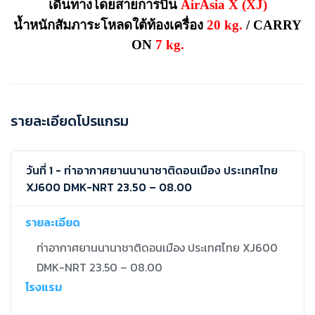
เดินทางโดยสายการบิน
AirAsia X (XJ)
น้ำหนักสัมภาระโหลดใต้ท้องเครื่อง
20
kg.
/ CARRY
ON
7
kg
.
รายละเอียดโปรแกรม
วันที่ 1 - ท่าอากาศยานนานาชาติดอนเมือง ประเทศไทย
XJ600 DMK-NRT 23.50 – 08.00
รายละเอียด
ท่าอากาศยานนานาชาติดอนเมือง ประเทศไทย XJ600
DMK-NRT 23.50 – 08.00
โรงแรม