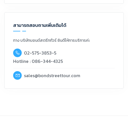
สามารถสอบถามเพิ่มเติมได้
ทาง บริษัทบอนด์สตรีททัวร์ ยินดีให้การบริการค่ะ
02-575-3853-5
Hotline : 086-344-4325
sales@bondstreettour.com