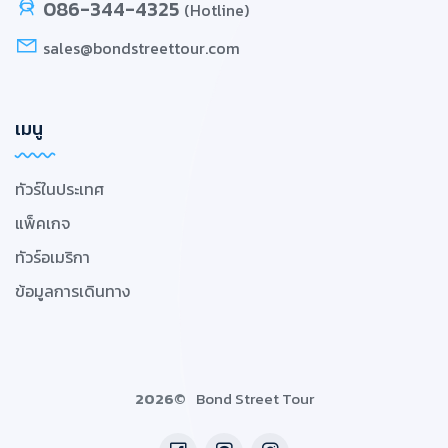
086-344-4325
(Hotline)
sales@bondstreettour.com
เมนู
ทัวร์ในประเทศ
แพ็คเกจ
ทัวร์อเมริกา
ข้อมูลการเดินทาง
2026©
Bond Street Tour