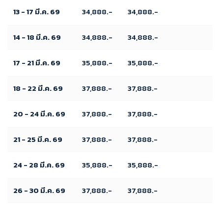
13 - 17 มี.ค. 69
34,888.-
34,888.-
14 - 18 มี.ค. 69
34,888.-
34,888.-
17 - 21 มี.ค. 69
35,888.-
35,888.-
18 - 22 มี.ค. 69
37,888.-
37,888.-
20 - 24 มี.ค. 69
37,888.-
37,888.-
21 - 25 มี.ค. 69
37,888.-
37,888.-
24 - 28 มี.ค. 69
35,888.-
35,888.-
26 - 30 มี.ค. 69
37,888.-
37,888.-