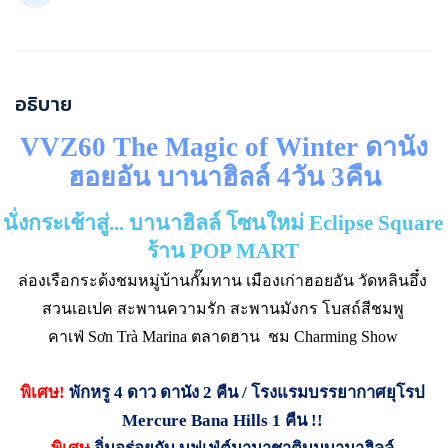
อธิบาย
VVZ60 The Magic of Winter
ดานัง
ฮอยอัน บานาฮิลล์
4
วัน
3
คืน
นั่งกระเช้าสู่... บานาฮิลล์ โซนใหม่
Eclipse Square
ร้าน
POP MART
ล่องเรือกระด้งชมหมู่บ้านกั๊มทาน เมืองเก่าฮอยอัน วัดหลินอึ๋ง
สวนเอเปค สะพานความรัก สะพานมังกร โบสถ์สีชมพู
คาเฟ่
Sơn Trà Marina
ตลาดฮาน
ชม
Charming Show
พิเศษ
!
พักหรู 4 ดาว ดานัง 2 คืน / โรงแรมบรรยากาศยุโรป
Mercure Bana Hills
1 คืน !!