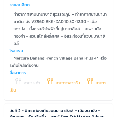
รายละเอียด
ท่าอากาศยานนานาชาติสุวรรณภูมิ – ท่าอากาศยานนานา
ชาติดานัง VZ960 BKK-DAD 10.50-12.30 - เมือ
งดานัง - นั่งกระเช้าไฟฟ้าขึ้นสู่บานาฮิลล์ – สะพานมือ
ทองคำ - สวนสไตล์ฝรั่งเศส – อิสระท่องเที่ยวบนบานาฮิ
ลล์
โรงแรม
Mercure Danang French Village Bana Hills 4* หรือ
ระดับใกล้เคียงกัน
มื้ออาหาร
อาหารเช้า
อาหารกลางวัน
อาหาร
เย็น
วันที่ 2 - อิสระท่องเที่ยวบนบานาฮิลล์ – เมืองดานัง -
ร้านหยก –วัดหลินอึ๋ง - คาเฟ่ Sơn Trà Marina (ไม่รวม