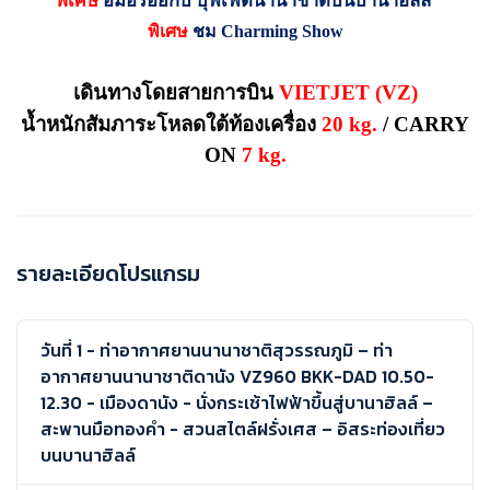
พิเศษ
อิ่มอร่อยกับ บุฟเฟ่ต์นานาชาติบนบานาฮิลล์
พิเศษ
ชม
Charming Show
เดินทางโดยสายการบิน
VIETJET (VZ)
น้ำหนักสัมภาระโหลดใต้ท้องเครื่อง
20
kg
.
/ CARRY
ON
7
kg.
รายละเอียดโปรแกรม
วันที่ 1 - ท่าอากาศยานนานาชาติสุวรรณภูมิ – ท่า
อากาศยานนานาชาติดานัง VZ960 BKK-DAD 10.50-
12.30 - เมืองดานัง - นั่งกระเช้าไฟฟ้าขึ้นสู่บานาฮิลล์ –
สะพานมือทองคำ - สวนสไตล์ฝรั่งเศส – อิสระท่องเที่ยว
บนบานาฮิลล์