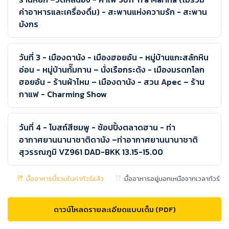
ค่าอาหารและเครื่องดื่ม) - สะพานแห่งความรัก - สะพาน
มังกร
วันที่ 3 - เมืองดานัง - เมืองฮอยอัน - หมู่บ้านแกะสลักหิน
อ่อน - หมู่บ้านกั๊มทาน – นั่งเรือกระด้ง - เมืองมรดกโลก
ฮอยอัน - ร้านผ้าไหม – เมืองดานัง - สวน Apec – ร้าน
กาแฟ - Charming Show
วันที่ 4 - โบสถ์สีชมพู - ช้อปปิ้งตลาดฮาน - ท่า
อากาศยานนานาชาติดานัง –ท่าอากาศยานนานาชาติ
สุวรรณภูมิ VZ961 DAD-BKK 13.15-15.00
มื้ออาหารนี้รวมในค่าทัวร์แล้ว
มื้ออาหารอยู่นอกเหนือจากเวลาทัวร์
ดาวน์โหลดรายละเอียดแบบเต็ม (PDF)