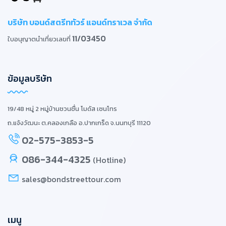
บริษัท บอนด์สตรีททัวร์ แอนด์ทราเวล จำกัด
11/03450
ใบอนุญาตนำเที่ยวเลขที่
ข้อมูลบริษัท
19/48 หมู่ 2 หมู่บ้านชวนชื่น โมดัส เซนโทร
ถ.แจ้งวัฒนะ ต.คลองเกลือ อ.ปากเกร็ด จ.นนทบุรี 11120
02-575-3853-5
086-344-4325
(Hotline)
sales@bondstreettour.com
เมนู