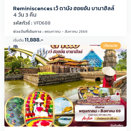
Reminiscences เว้ ดานัง ฮอยอัน บานาฮิลล์
4 วัน 3 คืน
รหัสทัวร์ :
VFD688
ช่วงวันที่เดินทาง :
พฤษภาคม - สิงหาคม 2569
11,888.-
เริ่มต้น
เวียดนาม