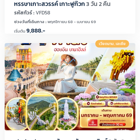
หรรษาเกาะสวรรค์ เกาะฟูก๊วก
3 วัน 2 คืน
รหัสทัวร์ :
VFD58
ช่วงวันที่เดินทาง :
พฤศจิกายน 68 - เมษายน 69
9,888.-
เริ่มต้น
เวียดนาม, เอเชีย