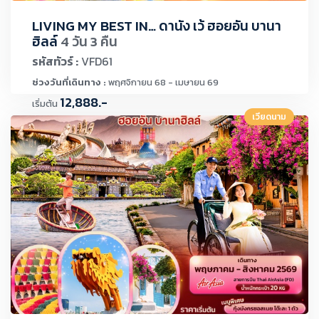
LIVING MY BEST IN… ดานัง เว้ ฮอยอัน บานา
ฮิลล์
4 วัน 3 คืน
รหัสทัวร์ :
VFD61
ช่วงวันที่เดินทาง :
พฤศจิกายน 68 - เมษายน 69
12,888.-
เริ่มต้น
เวียดนาม