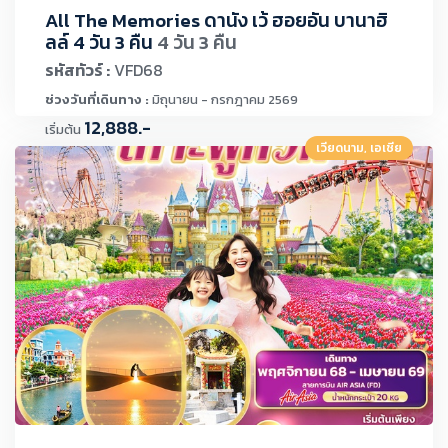
All The Memories ดานัง เว้ ฮอยอัน บานาฮิ
ลล์ 4 วัน 3 คืน
4 วัน 3 คืน
รหัสทัวร์ :
VFD68
ช่วงวันที่เดินทาง :
มิถุนายน - กรกฎาคม 2569
12,888.-
เริ่มต้น
เวียดนาม, เอเชีย